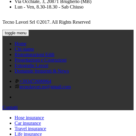
Via Occhiate, 3, 20871 Brugherio (MB)
Lun - Ven, 8.30-18.30 - Sab Chiuso
Tecno Lavori Srl ©2017. All Rights Reserved
toggle menu
Home
Chi siamo
Ristrutturazioni Edili
Progettazioni e Costruzioni
Fotografie Lavori
Domande frequenti & News
+393472690964
tecnolavori.ns@gmail.com
Contatti
Hose insurance
Car insurance
Travel insurance
Life insurance