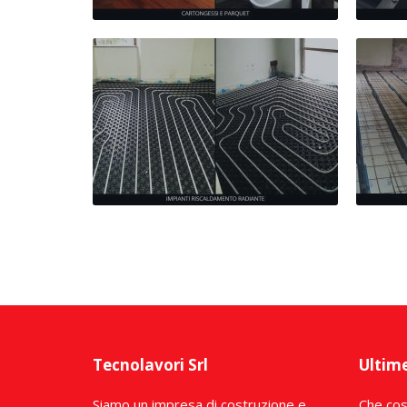
Tecnolavori Srl
Ultim
Siamo un impresa di costruzione e
Che cos