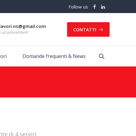
Follow us
lavori.ns@gmail.com
CONTATTI
i un preventivo!
ori
Domande frequenti & News
e di 4 servizi: