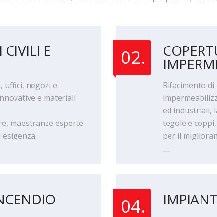
CIVILI E
COPERT
02.
IMPERME
, uffici, negozi e
Rifacimento di 
innovative e materiali
impermeabilizzaz
ed industriali,
ore, maestranze esperte
tegole e coppi,
 esigenza.
per il migliora
NCENDIO
IMPIANT
04.