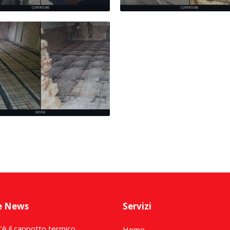
e News
Servizi
’è il cappotto termico
Home