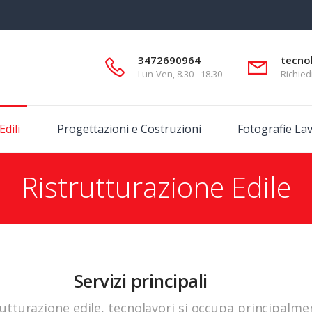
3472690964
tecno
Lun-Ven, 8.30 - 18.30
Richied
Edili
Progettazioni e Costruzioni
Fotografie Lav
Ristrutturazione Edile
Servizi principali
utturazione edile, tecnolavori si occupa principalment