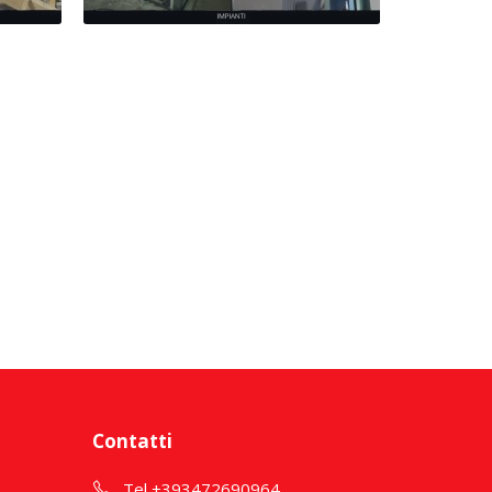
Contatti
Tel +393472690964